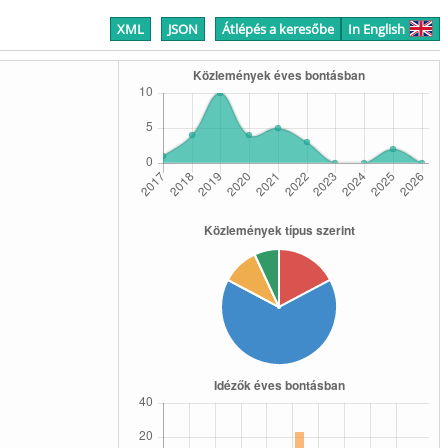
XML
JSON
Átlépés a keresőbe
In English