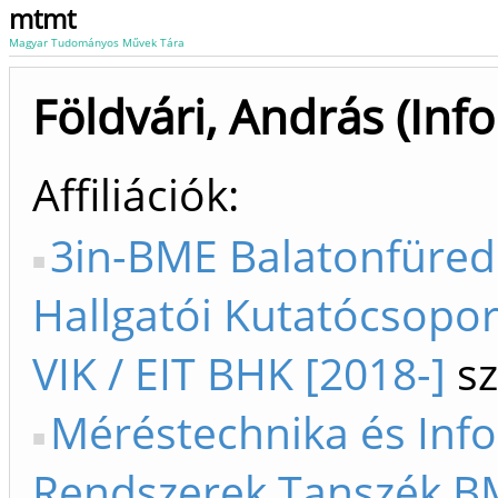
mtmt
Magyar Tudományos Művek Tára
Földvári, András (Inf
Affiliációk
3in-BME Balatonfüred
Hallgatói Kutatócsopor
VIK / EIT BHK [2018-]
sz
Méréstechnika és Inf
Rendszerek Tanszék BM