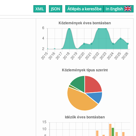
XML
JSON
Átlépés a keresőbe
In English