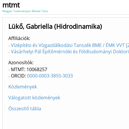
mtmt
Magyar Tudományos Művek Tára
Lükő, Gabriella (Hidrodinamika)
Affiliációk
Vízépítési és Vízgazdálkodási Tanszék BME / ÉMK VVT [
Vásárhelyi Pál Építőmérnöki és Földtudományi Doktori
Azonosítók
MTMT: 10068257
ORCID:
0000-0003-3855-3033
Közlemények
Válogatott közlemények
Összesítő tábla