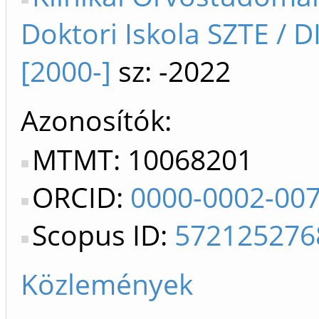
Doktori Iskola SZTE / D
[2000-]
sz: -2022
Azonosítók
MTMT: 10068201
ORCID:
0000-0002-00
Scopus ID:
572125276
Közlemények