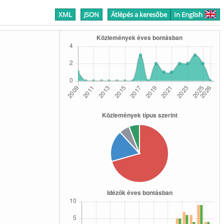
XML
JSON
Átlépés a keresőbe
In English