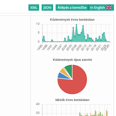
XML
JSON
Átlépés a keresőbe
In English