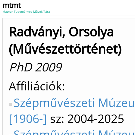
mtmt
Magyar Tudományos Művek Tára
Radványi, Orsolya
(Művészettörténet)
PhD 2009
Affiliációk
Szépművészeti Múze
[1906-]
sz: 2004-2025
Szépművészeti Múze