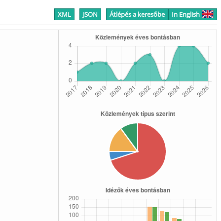
XML
JSON
Átlépés a keresőbe
In English