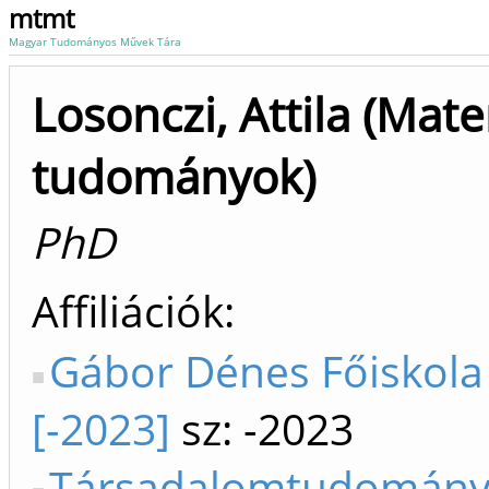
mtmt
Magyar Tudományos Művek Tára
Losonczi, Attila (Mat
tudományok)
PhD
Affiliációk
Gábor Dénes Főiskol
[-2023]
sz: -2023
Társadalomtudomány