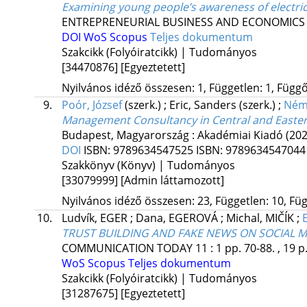
Examining young people’s awareness of electric
ENTREPRENEURIAL BUSINESS AND ECONOMICS
DOI
WoS
Scopus
Teljes dokumentum
Szakcikk (Folyóiratcikk) | Tudományos
[34470876]
[Egyeztetett]
Nyilvános idéző összesen: 1, Független: 1, Függő:
9.
Poór, József
(szerk.)
;
Eric, Sanders
(szerk.)
;
Néme
Management Consultancy in Central and Eastern
Budapest, Magyarország :
Akadémiai Kiadó
(202
DOI
ISBN:
9789634547525
ISBN:
978963454704
Szakkönyv (Könyv) | Tudományos
[33079999]
[Admin láttamozott]
Nyilvános idéző összesen: 23, Független: 10, Füg
10.
Ludvík, EGER
;
Dana, EGEROVÁ
;
Michal, MIČÍK
;
TRUST BUILDING AND FAKE NEWS ON SOCIAL M
COMMUNICATION TODAY
11
:
1
pp. 70-88. , 19 p
WoS
Scopus
Teljes dokumentum
Szakcikk (Folyóiratcikk) | Tudományos
[31287675]
[Egyeztetett]