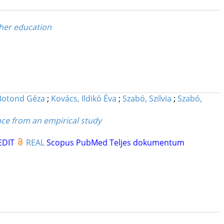
gher education
Botond Géza
;
Kovács, Ildikó Éva
;
Szabó, Szilvia
;
Szabó,
nce from an empirical study
EDIT
REAL
Scopus
PubMed
Teljes dokumentum