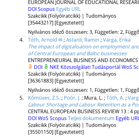
EUROPEAN JOURNAL OF EDUCATIONAL RESEAR
DOI
Scopus
Egyéb URL
Szakcikk (Folyóiratcikk) | Tudományos
[35443217]
[Egyeztetett]
Nyilvános idéző összesen: 3, Független: 2, Függő:
4.
Tóth, Arnold ✉
;
Astanli, Ramin
;
Varga, Erika
The impact of digitalisation on employment and
of Central European and Baltic businesses
ENTREPRENEURIAL BUSINESS AND ECONOMICS
DOI
NKE Közszolgálati Tudásportál
WoS
S
Szakcikk (Folyóiratcikk) | Tudományos
[36361883]
[Egyeztetett]
Nyilvános idéző összesen: 1, Független: 1, Függő:
5.
Kőmüves, Z.S.
;
Poór, J.
;
Mura, L.
;
Tóth, A.
;
Varg
Labour Shortage and Labour Retention as a Poss
CENTRAL EUROPEAN BUSINESS REVIEW
13
:
4
pp
DOI
WoS
Scopus
Teljes dokumentum
Egyéb UR
Szakcikk (Folyóiratcikk) | Tudományos
[35501150]
[Egyeztetett]