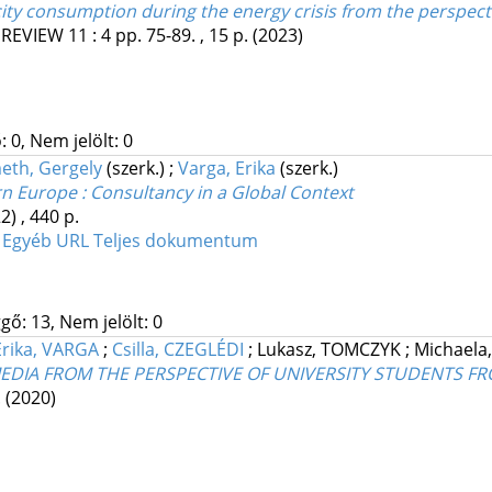
ity consumption during the energy crisis from the perspec
 REVIEW
11
:
4
pp. 75-89. , 15 p.
(2023)
 0, Nem jelölt: 0
th, Gergely
(szerk.)
;
Varga, Erika
(szerk.)
 Europe : Consultancy in a Global Context
2)
,
440 p.
4
Egyéb URL
Teljes dokumentum
gő: 13, Nem jelölt: 0
Erika, VARGA
;
Csilla, CZEGLÉDI
;
Lukasz, TOMCZYK
;
Michaela
EDIA FROM THE PERSPECTIVE OF UNIVERSITY STUDENTS F
.
(2020)