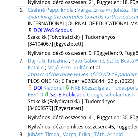
Nyilvános idéző összesen: 21, Független: 18, Füg
6.
Csehné Papp, Imola
;
Varga, Erika ✉
;
Juhász, Tí
Examining the attitudes towards further educat
INTERNATIONAL JOURNAL OF EDUCATIONAL 
DOI
WoS
Scopus
Szakcikk (Folyóiratcikk) | Tudományos
[34104067]
[Egyeztetett]
Nyilvános idéző összesen: 9, Független: 9, Függő:
7.
Dajnoki, Krisztina
;
Pató Gáborné, Szűcs Beáta 
Katalin
;
Majó-Petri, Zoltán
et al.
Impact of the three waves of COVID-19 pandemic
PLOS ONE
18
:
6
Paper: e0283644 , 22 p.
(2023)
DOI
Kiadónál
NKE Közszolgálati Tudásport
EBSCO
SZTE Publicatio
Google scholar hash
Szakcikk (Folyóiratcikk) | Tudományos
[34009579]
[Egyeztetett]
Nyilvános idéző összesen: 41, Független: 30, Füg
Nyilvános idéző+említés összesen: 45, Független:
8.
Juhász, Tímea
;
Varga, Erika
;
Tóth, Arnold