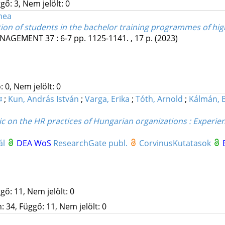
gő: 3, Nem jelölt: 0
mea
ion of students in the bachelor training programmes of hi
MANAGEMENT
37
:
6-7
pp. 1125-1141. , 17 p.
(2023)
 0, Nem jelölt: 0
✉
;
Kun, András István
;
Varga, Erika
;
Tóth, Arnold
;
Kálmán, 
 on the HR practices of Hungarian organizations : Experie
ál
DEA
WoS
ResearchGate publ.
CorvinusKutatasok
gő: 11, Nem jelölt: 0
 34, Függő: 11, Nem jelölt: 0