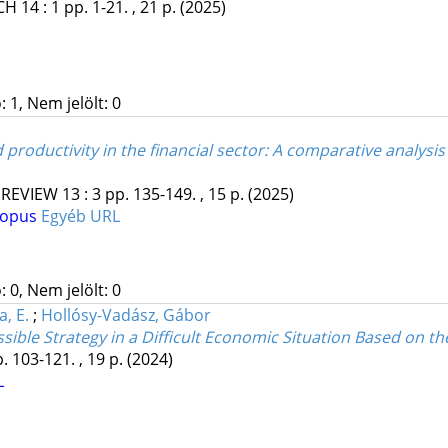
CH
14
:
1
pp. 1-21. , 21 p.
(2025)
 1, Nem jelölt: 0
 productivity in the financial sector: A comparative analy
 REVIEW
13
:
3
pp. 135-149. , 15 p.
(2025)
copus
Egyéb URL
 0, Nem jelölt: 0
a, E.
;
Hollósy-Vadász, Gábor
ible Strategy in a Difficult Economic Situation Based on th
. 103-121. , 19 p.
(2024)
L