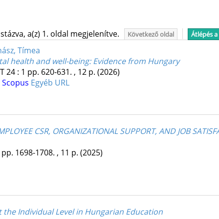
tázva, a(z) 1. oldal megjelenítve.
Következő oldal
Átlépés a
hász, Tímea
al health and well-being: Evidence from Hungary
T
24
:
1
pp. 620-631. , 12 p.
(2026)
L
Scopus
Egyéb URL
MPLOYEE CSR, ORGANIZATIONAL SUPPORT, AND JOB SATISFA
pp. 1698-1708. , 11 p.
(2025)
the Individual Level in Hungarian Education