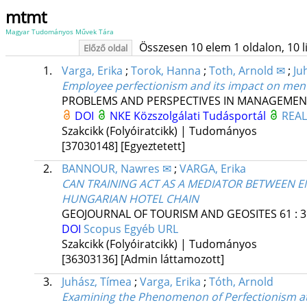
mtmt
Magyar Tudományos Művek Tára
Összesen 10 elem 1 oldalon, 10 lis
Előző oldal
1.
Varga, Erika
;
Torok, Hanna
;
Toth, Arnold ✉
;
Ju
Employee perfectionism and its impact on ment
PROBLEMS AND PERSPECTIVES IN MANAGEMEN
DOI
NKE Közszolgálati Tudásportál
REA
Szakcikk (Folyóiratcikk) | Tudományos
[37030148]
[Egyeztetett]
2.
BANNOUR, Nawres ✉
;
VARGA, Erika
CAN TRAINING ACT AS A MEDIATOR BETWEEN E
HUNGARIAN HOTEL CHAIN
GEOJOURNAL OF TOURISM AND GEOSITES
61
:
3
DOI
Scopus
Egyéb URL
Szakcikk (Folyóiratcikk) | Tudományos
[36303136]
[Admin láttamozott]
3.
Juhász, Tímea
;
Varga, Erika
;
Tóth, Arnold
Examining the Phenomenon of Perfectionism at 