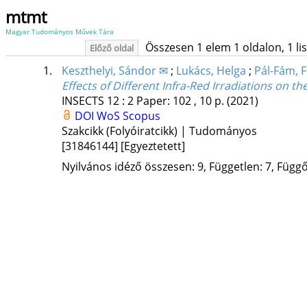
mtmt
Magyar Tudományos Művek Tára
Összesen 1 elem 1 oldalon, 1 list
Előző oldal
1.
Keszthelyi, Sándor ✉
;
Lukács, Helga
;
Pál-Fám, 
Effects of Different Infra-Red Irradiations on th
INSECTS
12
:
2
Paper: 102 , 10 p.
(2021)
DOI
WoS
Scopus
Szakcikk (Folyóiratcikk) | Tudományos
[31846144]
[Egyeztetett]
Nyilvános idéző összesen: 9, Független: 7, Függő: