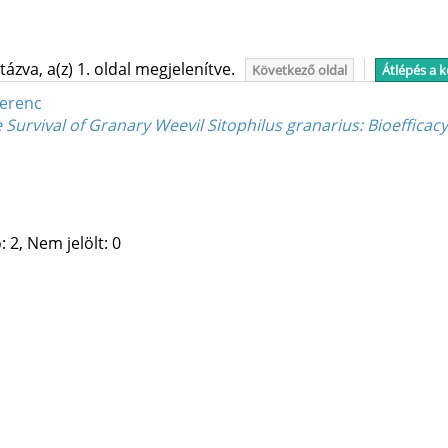
ázva, a(z) 1. oldal megjelenítve.
Következő oldal
Átlépés a 
Ferenc
e Survival of Granary Weevil Sitophilus granarius: Bioefficacy
 2, Nem jelölt: 0