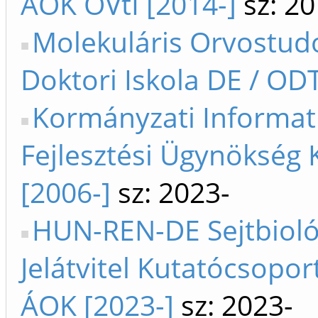
ÁOK OVtI [2014-]
sz: 20
Molekuláris Orvostu
Doktori Iskola DE / ODT
Kormányzati Informat
Fejlesztési Ügynökség 
[2006-]
sz: 2023-
HUN-REN-DE Sejtbioló
Jelátvitel Kutatócsopor
ÁOK [2023-]
sz: 2023-