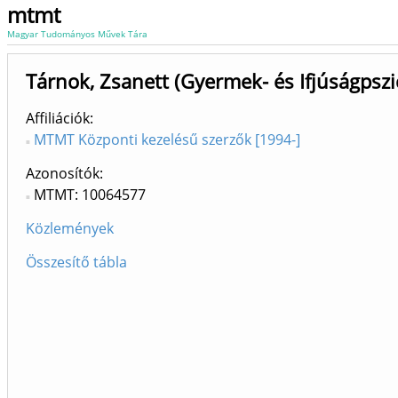
mtmt
Magyar Tudományos Művek Tára
Tárnok, Zsanett (Gyermek- és Ifjúságpszi
Affiliációk
MTMT Központi kezelésű szerzők [1994-]
Azonosítók
MTMT: 10064577
Közlemények
Összesítő tábla