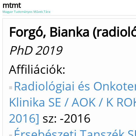
mtmt
Magyar Tudományos Művek Tára
Forgó, Bianka (radioló
PhD 2019
Affiliációk
Radiológiai és Onkote
Klinika SE / AOK / K RO
2016]
sz: -2016
Érsebészeti Tanszék S