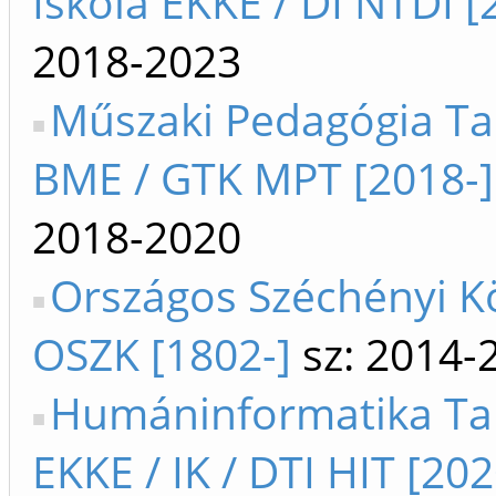
Iskola EKKE / DI NTDI [
2018-2023
Műszaki Pedagógia T
BME / GTK MPT [2018-]
2018-2020
Országos Széchényi K
OSZK [1802-]
sz: 2014-
Humáninformatika Ta
EKKE / IK / DTI HIT [202