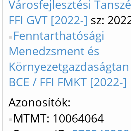
Városfejlesztési Tanszé
FFI GVT [2022-]
sz: 202
Fenntarthatósági
Menedzsment és
Környezetgazdaságtan
BCE / FFI FMKT [2022-]
Azonosítók
MTMT: 10064064