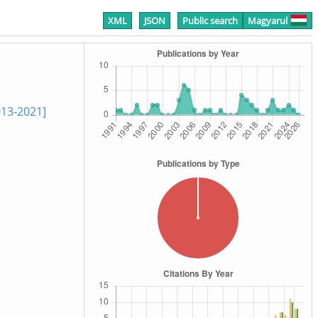
XML
JSON
Public search
Magyarul
013-2021]