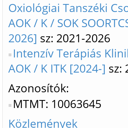
Oxiológiai Tanszéki Cso
AOK / K / SOK SOORTCS
2026]
sz: 2021-2026
Intenzív Terápiás Klini
AOK / K ITK [2024-]
sz: 
Azonosítók
MTMT: 10063645
Közlemények