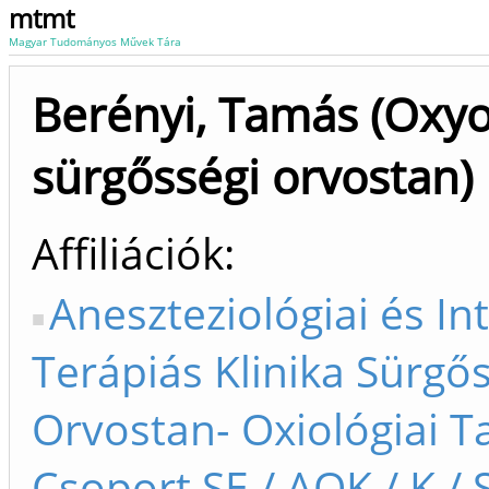
mtmt
Magyar Tudományos Művek Tára
Berényi, Tamás (Oxyo
sürgősségi orvostan)
Affiliációk
Aneszteziológiai és In
Terápiás Klinika Sürgő
Orvostan- Oxiológiai T
Csoport SE / AOK / K /