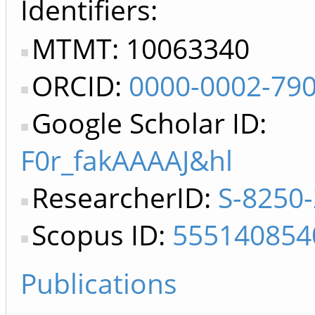
Identifiers
MTMT: 10063340
ORCID:
0000-0002-79
Google Scholar ID:
F0r_fakAAAAJ&hl
ResearcherID:
S-8250
Scopus ID:
555140854
Publications