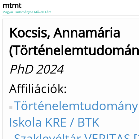
mtmt
Magyar Tudományos Művek Tára
Kocsis, Annamária
(Történelemtudomán
PhD 2024
Affiliációk
Történelemtudományi
Iskola KRE / BTK
Szaklevéltár VERITAS [