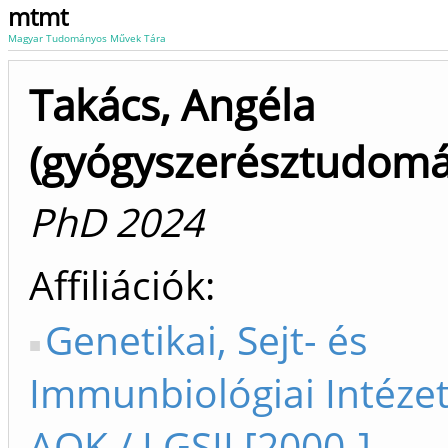
mtmt
Magyar Tudományos Művek Tára
Takács, Angéla
(gyógyszerésztudom
PhD 2024
Affiliációk
Genetikai, Sejt- és
Immunbiológiai Intézet
AOK / I GSII [2000-]