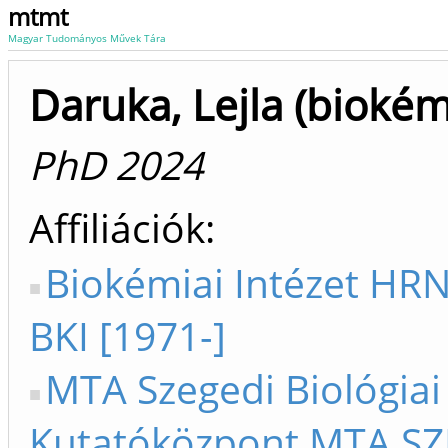
mtmt
Magyar Tudományos Művek Tára
Daruka, Lejla (biokém
PhD 2024
Affiliációk
Biokémiai Intézet HR
BKI [1971-]
MTA Szegedi Biológiai
Kutatóközpont MTA S