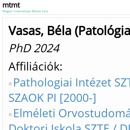
mtmt
Magyar Tudományos Művek Tára
Vasas, Béla (Patológia
PhD 2024
Affiliációk
Pathologiai Intézet SZ
SZAOK PI [2000-]
Elméleti Orvostudom
Doktori Iskola SZTE / D