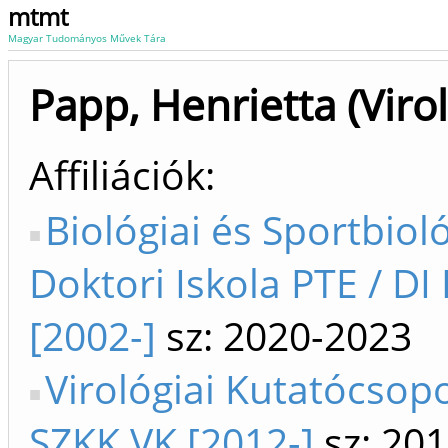
mtmt
Magyar Tudományos Művek Tára
Papp, Henrietta (Virol
Affiliációk
Biológiai és Sportbioló
Doktori Iskola PTE / DI
[2002-]
sz: 2020-2023
Virológiai Kutatócsopo
SZKK VK [2012-]
sz: 20