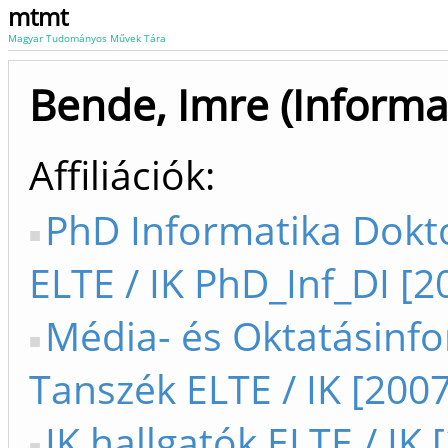
mtmt
Magyar Tudományos Művek Tára
Bende, Imre (Informa
Affiliációk
PhD Informatika Dokto
ELTE / IK PhD_Inf_DI [2
Média- és Oktatásinf
Tanszék ELTE / IK [2007
IK hallgatók ELTE / IK 