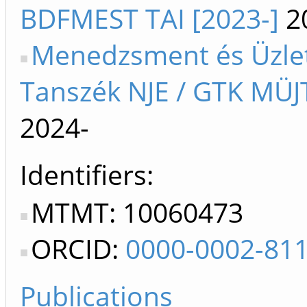
BDFMEST TAI [2023-]
2
Menedzsment és Üzleti
Tanszék NJE / GTK MÜJT
2024-
Identifiers
MTMT: 10060473
ORCID:
0000-0002-81
Publications