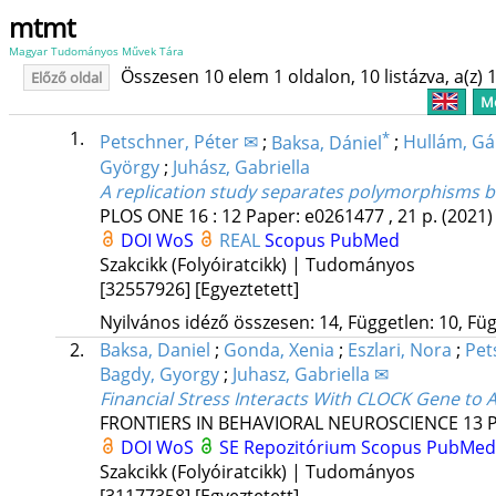
mtmt
Magyar Tudományos Művek Tára
Összesen 10 elem 1 oldalon, 10 listázva, a(z) 1
Előző oldal
Me
1.
*
Petschner, Péter ✉
;
Baksa, Dániel
;
Hullám, G
György
;
Juhász, Gabriella
A replication study separates polymorphisms b
PLOS ONE
16
:
12
Paper: e0261477 , 21 p.
(2021)
DOI
WoS
REAL
Scopus
PubMed
Szakcikk (Folyóiratcikk) | Tudományos
[32557926]
[Egyeztetett]
Nyilvános idéző összesen: 14, Független: 10, Füg
2.
Baksa, Daniel
;
Gonda, Xenia
;
Eszlari, Nora
;
Pet
Bagdy, Gyorgy
;
Juhasz, Gabriella ✉
Financial Stress Interacts With CLOCK Gene to A
FRONTIERS IN BEHAVIORAL NEUROSCIENCE
13
P
DOI
WoS
SE Repozitórium
Scopus
PubMed
Szakcikk (Folyóiratcikk) | Tudományos
[31177358]
[Egyeztetett]