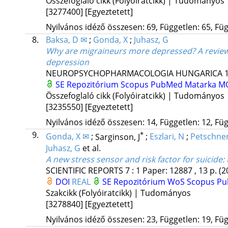
Összefoglaló cikk (Folyóiratcikk) | Tudományos
[3277400]
[Egyeztetett]
Nyilvános idéző összesen: 69, Független: 65, Füg
8.
Baksa, D ✉
;
Gonda, X
;
Juhasz, G
Why are migraineurs more depressed? A review o
depression
NEUROPSYCHOPHARMACOLOGIA HUNGARICA
SE Repozitórium
Scopus
PubMed
Matarka
M
Összefoglaló cikk (Folyóiratcikk) | Tudományos
[3235550]
[Egyeztetett]
Nyilvános idéző összesen: 14, Független: 12, Füg
9.
*
Gonda, X ✉
;
Sarginson, J
;
Eszlari, N
;
Petschner
Juhasz, G
et al.
A new stress sensor and risk factor for suicide: 
SCIENTIFIC REPORTS
7
:
1
Paper: 12887 , 13 p.
(2
DOI
REAL
SE Repozitórium
WoS
Scopus
P
Szakcikk (Folyóiratcikk) | Tudományos
[3278840]
[Egyeztetett]
Nyilvános idéző összesen: 23, Független: 19, Füg