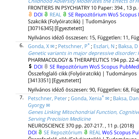
Childhood Adversity Moderates the Effects of
FRONTIERS IN PSYCHIATRY
10
Paper: 394 , 13 p.
DOI
REAL
SE Repozitórium
WoS
Scopus
Szakcikk (Folyóiratcikk) | Tudományos
[30716345]
[Egyeztetett]
Nyilvános idéző összesen: 15, Független: 11, Füg
6.
*
Gonda, X ✉
;
Petschner, P
;
Eszlari, N
;
Baksa, D
Genetic variants in major depressive disorder:
PHARMACOLOGY & THERAPEUTICS
194
pp. 22-4
DOI
SE Repozitórium
WoS
Scopus
PubMe
Összefoglaló cikk (Folyóiratcikk) | Tudományos
[3413351]
[Egyeztetett]
Nyilvános idéző összesen: 90, Független: 68, Füg
7.
*
Petschner, Peter
;
Gonda, Xenia
✉
;
Baksa, Dan
Gyorgy ✉
Genes Linking Mitochondrial Function, Cognit
Serving Precision Medicine
NEUROSCIENCE
370
pp. 207-217. , 11 p.
(2018)
DOI
SE Repozitórium
REAL
WoS
Scopus
P