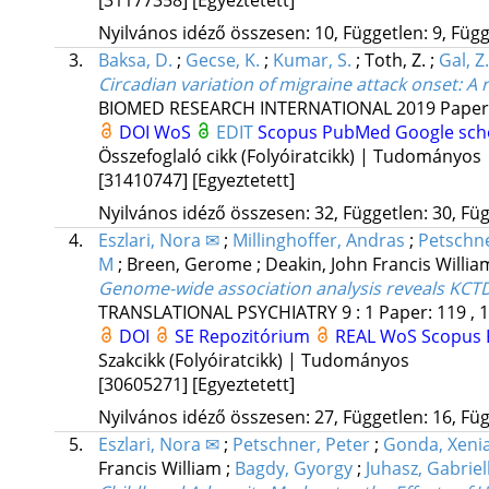
Nyilvános idéző összesen: 10, Független: 9, Függő
3.
Baksa, D.
;
Gecse, K.
;
Kumar, S.
;
Toth, Z.
;
Gal, Z.
Circadian variation of migraine attack onset: A r
BIOMED RESEARCH INTERNATIONAL
2019
Paper
DOI
WoS
EDIT
Scopus
PubMed
Google sch
Összefoglaló cikk (Folyóiratcikk) | Tudományos
[31410747]
[Egyeztetett]
Nyilvános idéző összesen: 32, Független: 30, Füg
4.
Eszlari, Nora ✉
;
Millinghoffer, Andras
;
Petschne
M
;
Breen, Gerome
;
Deakin, John Francis Willi
Genome-wide association analysis reveals KCT
TRANSLATIONAL PSYCHIATRY
9
:
1
Paper: 119 , 
DOI
SE Repozitórium
REAL
WoS
Scopus
Szakcikk (Folyóiratcikk) | Tudományos
[30605271]
[Egyeztetett]
Nyilvános idéző összesen: 27, Független: 16, Füg
5.
Eszlari, Nora ✉
;
Petschner, Peter
;
Gonda, Xeni
Francis William
;
Bagdy, Gyorgy
;
Juhasz, Gabriel