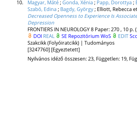
10.
Magyar, Máté
;
Gonda, Xénia
;
Papp, Dorottya
;
Szabó, Edina
;
Bagdy, György
;
Elliott, Rebecca
et
Decreased Openness to Experience Is Associate
Depression
FRONTIERS IN NEUROLOGY
8
Paper: 270 , 10 p.
DOI
REAL
SE Repozitórium
WoS
EDIT
Sc
Szakcikk (Folyóiratcikk) | Tudományos
[3247760]
[Egyeztetett]
Nyilvános idéző összesen: 23, Független: 19, Füg