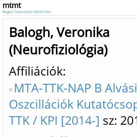
mtmt
Magyar Tudományos Művek Tára
Balogh, Veronika
(Neurofiziológia)
Affiliációk
MTA-TTK-NAP B Alvás
Oszcillációk Kutatócs
TTK / KPI [2014-]
sz: 20