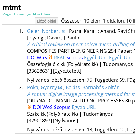
mtmt
Magyar Tudományos Művek Tára
Összesen 10 elem 1 oldalon, 10 lis
Előző oldal
1.
Geier, Norbert ✉
;
Patra, Karali
;
Anand, Ravi S
Jinyang
;
Davim, J Paulo
A critical review on mechanical micro-drilling 
COMPOSITES PART B-ENGINEERING
254
Paper: 
DOI
WoS
REAL
Scopus
Egyéb URL
Egyéb URL
Összefoglaló cikk (Folyóiratcikk) | Tudományos
[33628631]
[Egyeztetett]
Nyilvános idéző összesen: 75, Független: 69, Füg
2.
Póka, György ✉
;
Balázs, Barnabás Zoltán
A robust digital image processing method for m
JOURNAL OF MANUFACTURING PROCESSES
80
p
DOI
WoS
Scopus
Egyéb URL
Szakcikk (Folyóiratcikk) | Tudományos
[32901897]
[Nyilvános]
Nyilvános idéző összesen: 13, Független: 12, Füg