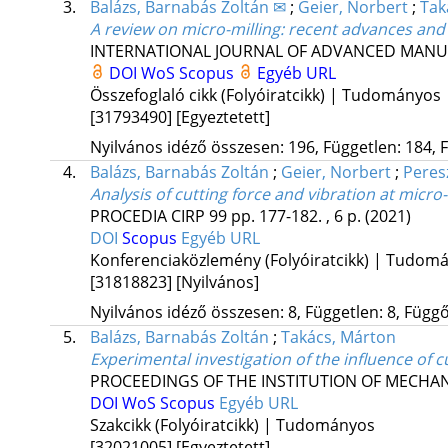
3.
Balázs, Barnabás Zoltán ✉
;
Geier, Norbert
;
Tak
A review on micro-milling: recent advances and
INTERNATIONAL JOURNAL OF ADVANCED MAN
DOI
WoS
Scopus
Egyéb URL
Összefoglaló cikk (Folyóiratcikk) | Tudományos
[31793490]
[Egyeztetett]
Nyilvános idéző összesen: 196, Független: 184, F
4.
Balázs, Barnabás Zoltán
;
Geier, Norbert
;
Peres
Analysis of cutting force and vibration at micro
PROCEDIA CIRP
99
pp. 177-182. , 6 p.
(2021)
DOI
Scopus
Egyéb URL
Konferenciaközlemény (Folyóiratcikk) | Tudom
[31818823]
[Nyilvános]
Nyilvános idéző összesen: 8, Független: 8, Függő:
5.
Balázs, Barnabás Zoltán
;
Takács, Márton
Experimental investigation of the influence of 
PROCEEDINGS OF THE INSTITUTION OF MECHAN
DOI
WoS
Scopus
Egyéb URL
Szakcikk (Folyóiratcikk) | Tudományos
[32021005]
[Egyeztetett]