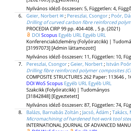
Nyilvános idéző összesen: 5, Független: 4, Függő:
6.
Geier, Norbert ✉
;
Pereszlai, Csongor
;
Poór, Dán
Drilling of curved carbon fibre reinforced poly
PROCEDIA CIRP
99
pp. 404-408. , 5 p.
(2021)
DOI
Scopus
Egyéb URL
Egyéb URL
Konferenciaközlemény (Folyóiratcikk) | Tudom
[31997073]
[Admin láttamozott]
Nyilvános idéző összesen: 11, Független: 10, Füg
7.
Pereszlai, Csongor
;
Geier, Norbert
;
István Poór
Drilling fibre reinforced polymer composites (CF
COMPOSITE STRUCTURES
262
Paper: 113646 , 1
DOI
WoS
Scopus
Egyéb URL
Egyéb URL
Szakcikk (Folyóiratcikk) | Tudományos
[31842848]
[Egyeztetett]
Nyilvános idéző összesen: 87, Független: 74, Füg
8.
Balázs, Barnabás Zoltán
;
Jacsó, Ádám
;
Takács,
Micromachining of hardened hot-work tool steel:
INTERNATIONAL JOURNAL OF ADVANCED MAN