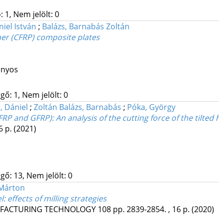
 1, Nem jelölt: 0
iel István
;
Balázs, Barnabás Zoltán
mer (CFRP) composite plates
ányos
gő: 1, Nem jelölt: 0
, Dániel
;
Zoltán Balázs, Barnabás
;
Póka, György
RP and GFRP): An analysis of the cutting force of the tilted h
6 p.
(2021)
gő: 13, Nem jelölt: 0
 Márton
 effects of milling strategies
UFACTURING TECHNOLOGY
108
pp. 2839-2854. , 16 p.
(2020)