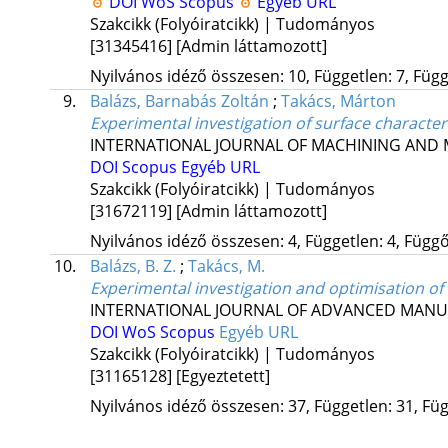
DOI
WoS
Scopus
Egyéb URL
Szakcikk (Folyóiratcikk) | Tudományos
[31345416]
[Admin láttamozott]
Nyilvános idéző összesen: 10, Független: 7, Függő
9.
Balázs, Barnabás Zoltán
;
Takács, Márton
Experimental investigation of surface character
INTERNATIONAL JOURNAL OF MACHINING AND M
DOI
Scopus
Egyéb URL
Szakcikk (Folyóiratcikk) | Tudományos
[31672119]
[Admin láttamozott]
Nyilvános idéző összesen: 4, Független: 4, Függő:
10.
Balázs, B. Z.
;
Takács, M.
Experimental investigation and optimisation of 
INTERNATIONAL JOURNAL OF ADVANCED MAN
DOI
WoS
Scopus
Egyéb URL
Szakcikk (Folyóiratcikk) | Tudományos
[31165128]
[Egyeztetett]
Nyilvános idéző összesen: 37, Független: 31, Füg