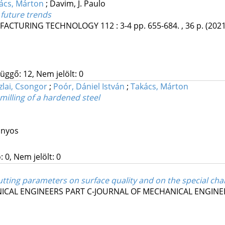
ács, Márton
;
Davim, J. Paulo
 future trends
UFACTURING TECHNOLOGY
112
:
3-4
pp. 655-684. , 36 p.
(2021
üggő: 12, Nem jelölt: 0
zlai, Csongor
;
Poór, Dániel István
;
Takács, Márton
-milling of a hardened steel
ányos
 0, Nem jelölt: 0
cutting parameters on surface quality and on the special cha
ICAL ENGINEERS PART C-JOURNAL OF MECHANICAL ENGINE