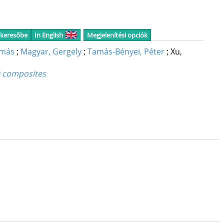
 keresőbe
In English
Megjelenítési opciók
amás
;
Magyar, Gergely
;
Tamás-Bényei, Péter
;
Xu,
P) composites