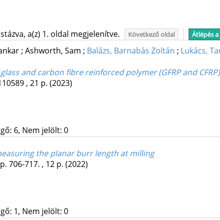
tázva, a(z) 1. oldal megjelenítve.
Következő oldal
Átlépés a
hankar
;
Ashworth, Sam
;
Balázs, Barnabás Zoltán
;
Lukács, T
of glass and carbon fibre reinforced polymer (GFRP and CFR
110589 , 21 p.
(2023)
gő: 6, Nem jelölt: 0
easuring the planar burr length at milling
p. 706-717. , 12 p.
(2022)
gő: 1, Nem jelölt: 0