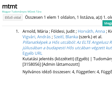
mtmt
Magyar Tudományos Művek Tára
Összesen 1 elem 1 oldalon, 1 listázva, a(z) 1. o
Előző oldal
Megje
1.
Arnold, Mária
;
Földesi, Judit
;
Horváth, Anna
;
Ki
Vigvári, András
;
Szeitl, Blanka
(szerk.)
et al.
Pillanatképek a Hős utcából
: Az ELTE Angelusz
júliusában a budapesti Hős utcában végzett ku
Egyéb URL
Kutatási jelentés (közzétett) (Egyéb) | Tudomá
[3158056]
[Admin láttamozott]
Nyilvános idéző összesen: 4, Független: 4, Függő: