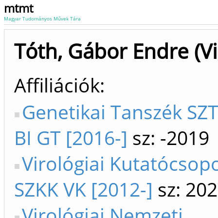
mtmt
Magyar Tudományos Művek Tára
Tóth, Gábor Endre (Vi
Affiliációk
Genetikai Tanszék SZTE
BI GT [2016-]
sz: -2019
Virológiai Kutatócsopo
SZKK VK [2012-]
sz: 20
Virológiai Nemzeti