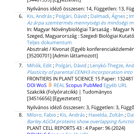
Nyilvános idéző összesen: 14, Független: 13, Füg
6.
Kis, András
;
Polgári, Dávid
;
Dalmadi, Ágnes
;
Im
Az árpa szemtermés mennyiségi és minőségi mu
In: Magyar Növénybiológiai Társaság - Magyar N
Szeged, Magyarország :
Szegedi Biológiai Kutat
Teljes dokumentum
Absztrakt / Kivonat (Egyéb konferenciaközlem
[35200701]
[Admin láttamozott]
7.
Mihók, Edit
;
Polgári, Dávid
;
Lenykó-Thegze, An
Plasticity of parental CENH3 incorporation into
FRONTIERS IN PLANT SCIENCE
15
Paper: 1324817
DOI
WoS
REAL
Scopus
PubMed
Egyéb URL
Szakcikk (Folyóiratcikk) | Tudományos
[34516656]
[Egyeztetett]
Nyilvános idéző összesen: 3, Független: 3, Függő:
8.
Miloro, Fabio
;
Kis, András
;
Havelda, Zoltán
;
Da
Barley AGO4 proteins show overlapping functio
PLANT CELL REPORTS
43
:
4
Paper: 96
(2024)