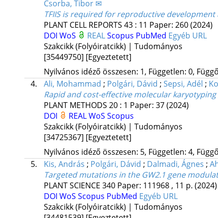
Csorba, Tibor ✉
TFIIS is required for reproductive development
PLANT CELL REPORTS
43
:
11
Paper: 260
(2024)
DOI
WoS
REAL
Scopus
PubMed
Egyéb URL
Szakcikk (Folyóiratcikk) | Tudományos
[35449750]
[Egyeztetett]
Nyilvános idéző összesen: 1, Független: 0, Függő:
4.
Ali, Mohammad
;
Polgári, Dávid
;
Sepsi, Adél
;
Ko
Rapid and cost-effective molecular karyotyping
PLANT METHODS
20
:
1
Paper: 37
(2024)
DOI
REAL
WoS
Scopus
Szakcikk (Folyóiratcikk) | Tudományos
[34725367]
[Egyeztetett]
Nyilvános idéző összesen: 5, Független: 4, Függő:
5.
Kis, András
;
Polgári, Dávid
;
Dalmadi, Ágnes
;
Ah
Targeted mutations in the GW2.1 gene modulate g
PLANT SCIENCE
340
Paper: 111968 , 11 p.
(2024)
DOI
WoS
Scopus
PubMed
Egyéb URL
Szakcikk (Folyóiratcikk) | Tudományos
[34481539]
[Egyeztetett]