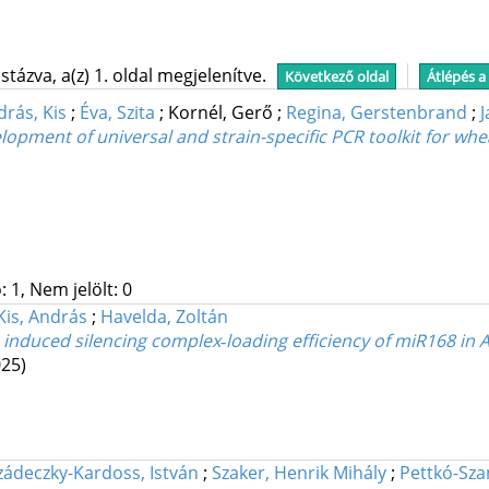
tázva, a(z) 1. oldal megjelenítve.
Következő oldal
Átlépés a
rás, Kis
;
Éva, Szita
;
Kornél, Gerő
;
Regina, Gerstenbrand
;
J
pment of universal and strain-specific PCR toolkit for whea
 1, Nem jelölt: 0
Kis, András
;
Havelda, Zoltán
duced silencing complex‐loading efficiency of miR168 in 
025)
zádeczky-Kardoss, István
;
Szaker, Henrik Mihály
;
Pettkó-Sza