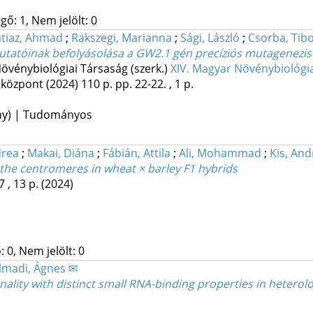
gő: 1, Nem jelölt: 0
tiaz, Ahmad
;
Rakszegi, Marianna
;
Sági, László
;
Csorba, Tib
tatóinak befolyásolása a GW2.1 gén precíziós mutagenezis
övénybiológiai Társaság (szerk.)
XIV. Magyar Növénybiológia
óközpont
(2024)
110 p.
pp. 22-22. , 1 p.
ény) | Tudományos
drea
;
Makai, Diána
;
Fábián, Attila
;
Ali, Mohammad
;
Kis, And
 the centromeres in wheat × barley F1 hybrids
 , 13 p.
(2024)
 0, Nem jelölt: 0
lmadi, Ágnes ✉
nality with distinct small RNA-binding properties in heter