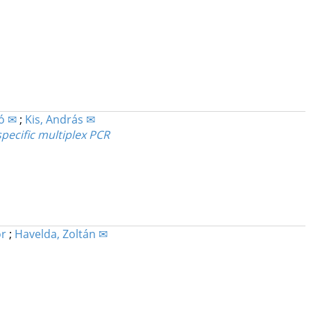
ló ✉
;
Kis, András ✉
pecific multiplex PCR
or
;
Havelda, Zoltán ✉