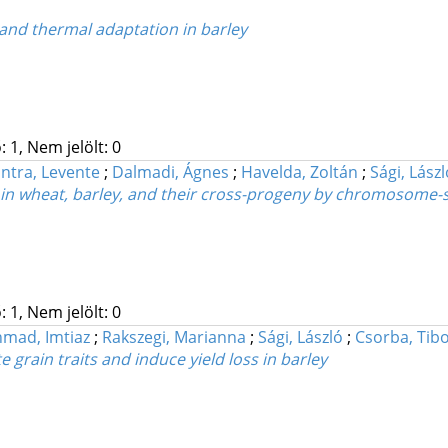
 and thermal adaptation in barley
 1, Nem jelölt: 0
ntra, Levente
;
Dalmadi, Ágnes
;
Havelda, Zoltán
;
Sági, Lász
 in wheat, barley, and their cross-progeny by chromosome-s
 1, Nem jelölt: 0
mad, Imtiaz
;
Rakszegi, Marianna
;
Sági, László
;
Csorba, Tib
rain traits and induce yield loss in barley