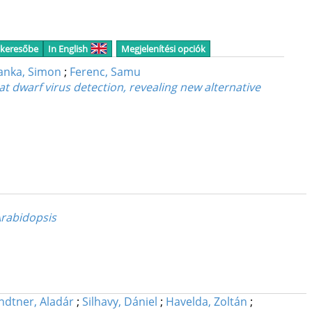
 keresőbe
In English
Megjelenítési opciók
anka, Simon
;
Ferenc, Samu
t dwarf virus detection, revealing new alternative
Arabidopsis
ndtner, Aladár
;
Silhavy, Dániel
;
Havelda, Zoltán
;