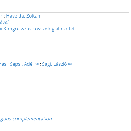
or
;
Havelda, Zoltán
ével
i Kongresszus : összefoglaló kötet
rás
;
Sepsi, Adél ✉
;
Sági, László ✉
ologous complementation