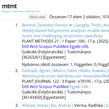
mtmt
Magyar Tudományos Művek Tára
Összesen 17 elem 2 oldalon, 10 lis
Előző oldal
1.
Botond, Zsombor Pertics ✉
;
Gergely, Tholt
;
And
Widely-based full-genome analyses enable develo
hosts and challenging strain-host specificity
PLANT METHODS
21
:
1
Paper: 100 , 17 p.
(2025)
DOI
WoS
Scopus
PubMed
Egyéb URL
Szakcikk (Folyóiratcikk) | Tudományos
[36263261]
[Egyeztetett]
Nyilvános idéző összesen: 1, Független: 0, Függő:
2.
Dalmadi, Ágnes
;
Miloro, Fabio
;
Abdu, Auwalu
;
Remote precursor elements can modulate RNA in
PLANT JOURNAL
122
:
3
Paper: e70195 , 17 p.
(2
DOI
WoS
Scopus
PubMed
Egyéb URL
Szakcikk (Folyóiratcikk) | Tudományos
[36143450]
[Egyeztetett]
3.
Ahmad, Imtiaz
;
Kis, András
;
Verma, Radhika
;
S