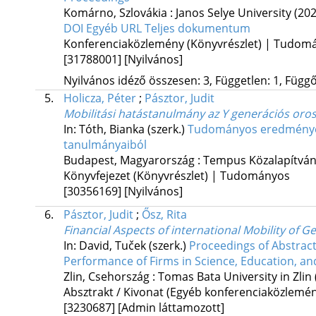
Komárno, Szlovákia :
Janos Selye University
(202
DOI
Egyéb URL
Teljes dokumentum
Konferenciaközlemény (Könyvrészlet) | Tudom
[31788001]
[Nyilvános]
Nyilvános idéző összesen: 3, Független: 1, Függő:
5.
Holicza, Péter
;
Pásztor, Judit
Mobilitási hatástanulmány az Y generációs oro
In: Tóth, Bianka (szerk.)
Tudományos eredmények 
tanulmányaiból
Budapest, Magyarország :
Tempus Közalapítvá
Könyvfejezet (Könyvrészlet) | Tudományos
[30356169]
[Nyilvános]
6.
Pásztor, Judit
;
Ősz, Rita
Financial Aspects of international Mobility of G
In: David, Tuček (szerk.)
Proceedings of Abstracts
Performance of Firms in Science, Education, an
Zlin, Csehország :
Tomas Bata University in Zlin
Absztrakt / Kivonat (Egyéb konferenciaközlem
[3230687]
[Admin láttamozott]