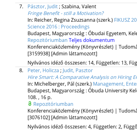
7.
Pásztor, Judit
;
Szabina, Valent
Fringe Benefit - still a Motivation?
In: Reicher, Regina Zsuzsanna (szerk.)
FIKUSZ 20
Science 2016 : Proceedings
Budapest, Magyarország :
Óbudai Egyetem, Kele
Repozitóriumban
Teljes dokumentum
Konferenciaközlemény (Könyvrészlet) | Tudom
[3159938]
[Admin láttamozott]
Nyilvános idéző összesen: 14, Független: 13, Füg
8.
Peter, Holicza
;
Judit, Pasztor
Hire Smart: A Comparative Analysis on Hiring E
In: Michelberger, Pál (szerk.)
Management, Enterp
Budapest, Magyarország :
Óbuda University Kel
108. , 16 p.
Repozitóriumban
Konferenciaközlemény (Könyvrészlet) | Tudom
[3076102]
[Admin láttamozott]
Nyilvános idéző összesen: 4, Független: 2, Függő: