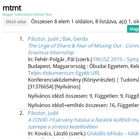
mtmt
Magyar Tudományos Művek Tára
Összesen 8 elem 1 oldalon, 8 listázva, a(z) 1. o
Előző oldal
Megje
1.
Pásztor, Judit
;
Bak, Gerda
The Urge of Share & Fear of Missing Out - Conn
Erasmus Internship
In: Fehér-Polgár, Pál (szerk.)
FIKUSZ 2019 – Sym
Budapest, Magyarország :
Óbudai Egyetem, Kele
Teljes dokumentum
Egyéb URL
Konferenciaközlemény (Könyvrészlet) | Tudom
[31376654]
[Nyilvános]
Nyilvános idéző összesen: 9, Független: 9, Függő:
Nyilvános idéző+említés összesen: 16, Független:
2.
Pásztor, Judit
A COVID-19 járvány hatása a fiatalok külföldi mun
szerepe a stressz kezelésében
In: Kovács, László (szerk.)
Globális kihívás – loká