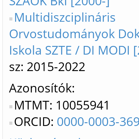
SZAOK BkI [2000-]
Multidiszciplináris
Orvostudományok Dok
Iskola SZTE / DI MODI [
sz: 2015-2022
Azonosítók
MTMT: 10055941
ORCID:
0000-0003-36