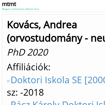
mtmt
Magyar Tudományos Művek Tára
Kovács, Andrea
(orvostudomány - neu
PhD 2020
Affiliációk
Doktori Iskola SE [200
sz: -2018
Rácz Károly Doktori Is