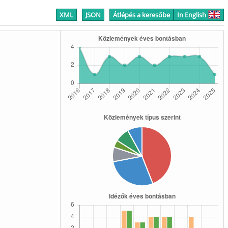
XML
JSON
Átlépés a keresőbe
In English