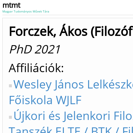
mtmt
Magyar Tudományos Művek Tára
Forczek, Ákos (Filozóf
PhD 2021
Affiliációk
Wesley János Lelkész
Főiskola WJLF
Újkori és Jelenkori Fil
Tanszék ELTE / BTK / Fil