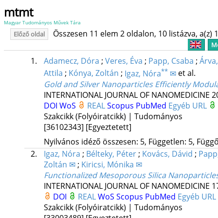
mtmt
Magyar Tudományos Művek Tára
Összesen 11 elem 2 oldalon, 10 listázva, a(z) 1
Előző oldal
Me
1.
Adamecz, Dóra
;
Veres, Éva
;
Papp, Csaba
;
Árva
**
Attila
;
Kónya, Zoltán
;
Igaz, Nóra
✉
et al.
Gold and Silver Nanoparticles Efficiently Modu
INTERNATIONAL JOURNAL OF NANOMEDICINE
2
DOI
WoS
REAL
Scopus
PubMed
Egyéb URL
Szakcikk (Folyóiratcikk) | Tudományos
[36102343]
[Egyeztetett]
Nyilvános idéző összesen: 5, Független: 5, Függő:
2.
Igaz, Nóra
;
Bélteky, Péter
;
Kovács, Dávid
;
Papp
Zoltán ✉
;
Kiricsi, Mónika ✉
Functionalized Mesoporous Silica Nanoparticles
INTERNATIONAL JOURNAL OF NANOMEDICINE
1
DOI
REAL
WoS
Scopus
PubMed
Egyéb URL
Szakcikk (Folyóiratcikk) | Tudományos
[33003489]
[Egyeztetett]