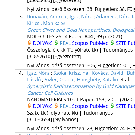
Nyilvános idéző összesen: 38, Független: 38, Füg
3.
Rónavári, Andrea
;
Igaz, Nóra
;
Adamecz, Dóra I.
Kiricsi, Monika ✉
Green Silver and Gold Nanoparticles: Biologica
MOLECULES
26
:
4
Paper: 844 , 39 p.
(2021)
DOI
WoS
REAL
Scopus
PubMed
SZTE Pub
Összefoglaló cikk (Folyóiratcikk) | Tudományos
[31852610]
[Egyeztetett]
Nyilvános idéző összesen: 306, Független: 301, F
4.
Igaz, Nóra
;
Szőke, Krisztina
;
Kovács, Dávid
;
Buh
László
;
Vizler, Csaba
;
Hideghéty, Katalin
et al.
Synergistic Radiosensitization by Gold Nanopar
Cancer Cell Cultures
NANOMATERIALS
10
:
1
Paper: 158 , 20 p.
(2020)
DOI
WoS
REAL
Scopus
PubMed
SZTE Pub
Szakcikk (Folyóiratcikk) | Tudományos
[31130654]
[Nyilvános]
Nyilvános idéző összesen: 28, Független: 24, Füg