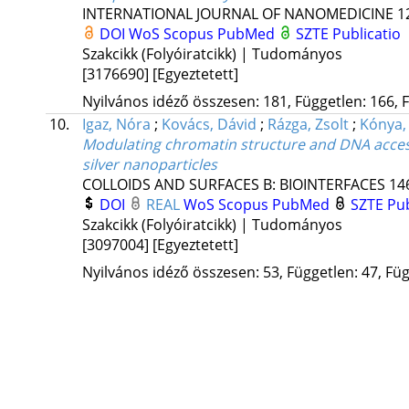
INTERNATIONAL JOURNAL OF NANOMEDICINE
1
DOI
WoS
Scopus
PubMed
SZTE Publicatio
Szakcikk (Folyóiratcikk) | Tudományos
[3176690]
[Egyeztetett]
Nyilvános idéző összesen: 181, Független: 166, F
10.
Igaz, Nóra
;
Kovács, Dávid
;
Rázga, Zsolt
;
Kónya,
Modulating chromatin structure and DNA accessib
silver nanoparticles
COLLOIDS AND SURFACES B: BIOINTERFACES
14
DOI
REAL
WoS
Scopus
PubMed
SZTE Pub
Szakcikk (Folyóiratcikk) | Tudományos
[3097004]
[Egyeztetett]
Nyilvános idéző összesen: 53, Független: 47, Füg