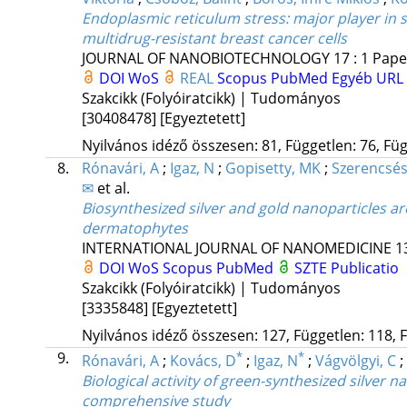
Endoplasmic reticulum stress: major player in s
multidrug-resistant breast cancer cells
JOURNAL OF NANOBIOTECHNOLOGY
17
:
1
Paper
DOI
WoS
REAL
Scopus
PubMed
Egyéb URL
Szakcikk (Folyóiratcikk) | Tudományos
[30408478]
[Egyeztetett]
Nyilvános idéző összesen: 81, Független: 76, Füg
8.
Rónavári, A
;
Igaz, N
;
Gopisetty, MK
;
Szerencsés
✉
et al.
Biosynthesized silver and gold nanoparticles a
dermatophytes
INTERNATIONAL JOURNAL OF NANOMEDICINE
1
DOI
WoS
Scopus
PubMed
SZTE Publicatio
Szakcikk (Folyóiratcikk) | Tudományos
[3335848]
[Egyeztetett]
Nyilvános idéző összesen: 127, Független: 118, F
9.
*
*
Rónavári, A
;
Kovács, D
;
Igaz, N
;
Vágvölgyi, C
;
Biological activity of green-synthesized silver 
comprehensive study