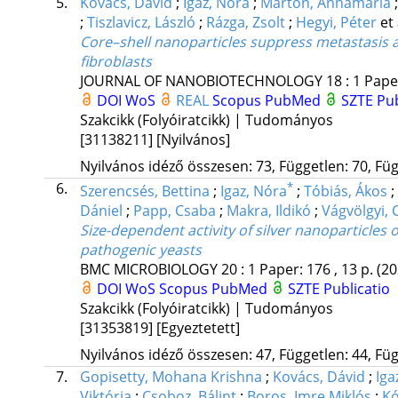
5.
Kovács, Dávid
;
Igaz, Nóra
;
Marton, Annamária
;
Tiszlavicz, László
;
Rázga, Zsolt
;
Hegyi, Péter
et 
Core–shell nanoparticles suppress metastasis a
fibroblasts
JOURNAL OF NANOBIOTECHNOLOGY
18
:
1
Paper
DOI
WoS
REAL
Scopus
PubMed
SZTE Pub
Szakcikk (Folyóiratcikk) | Tudományos
[31138211]
[Nyilvános]
Nyilvános idéző összesen: 73, Független: 70, Füg
6.
*
Szerencsés, Bettina
;
Igaz, Nóra
;
Tóbiás, Ákos
;
Dániel
;
Papp, Csaba
;
Makra, Ildikó
;
Vágvölgyi, 
Size-dependent activity of silver nanoparticles
pathogenic yeasts
BMC MICROBIOLOGY
20
:
1
Paper: 176 , 13 p.
(20
DOI
WoS
Scopus
PubMed
SZTE Publicatio
Szakcikk (Folyóiratcikk) | Tudományos
[31353819]
[Egyeztetett]
Nyilvános idéző összesen: 47, Független: 44, Füg
7.
Gopisetty, Mohana Krishna
;
Kovács, Dávid
;
Iga
Viktória
;
Csoboz, Bálint
;
Boros, Imre Miklós
;
Kó