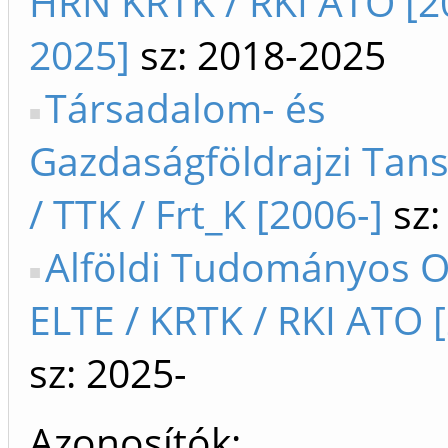
HRN KRTK / RKI ATO [2
2025]
sz: 2018-2025
Társadalom- és
Gazdaságföldrajzi Tan
/ TTK / Frt_K [2006-]
sz:
Alföldi Tudományos O
ELTE / KRTK / RKI ATO 
sz: 2025-
Azonosítók