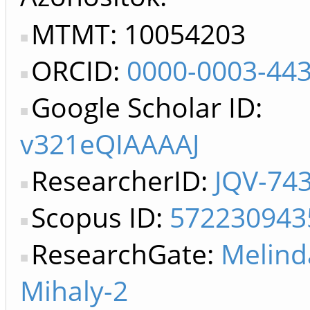
MTMT: 10054203
ORCID:
0000-0003-44
Google Scholar ID:
v321eQIAAAAJ
ResearcherID:
JQV-74
Scopus ID:
572230943
ResearchGate:
Melind
Mihaly-2