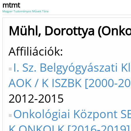
mtmt
Magyar Tudományos Művek Tára
Mühl, Dorottya (Onko
Affiliációk
I. Sz. Belgyógyászati Kl
AOK / K ISZBK [2000-20
2012-2015
Onkológiai Központ SE
K ONKOLK [2016-2019]