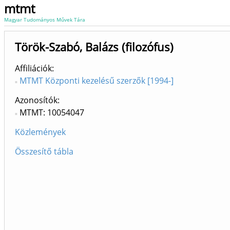
mtmt
Magyar Tudományos Művek Tára
Török-Szabó, Balázs (filozófus)
Affiliációk
MTMT Központi kezelésű szerzők [1994-]
Azonosítók
MTMT: 10054047
Közlemények
Összesítő tábla