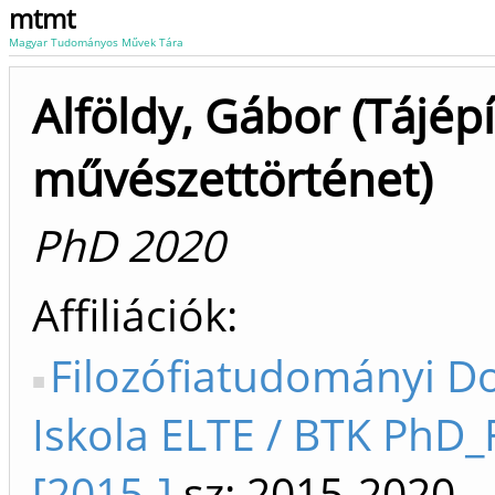
mtmt
Magyar Tudományos Művek Tára
Alföldy, Gábor (Tájépí
művészettörténet)
PhD 2020
Affiliációk
Filozófiatudományi Do
Iskola ELTE / BTK PhD_F
[2015-]
sz: 2015-2020