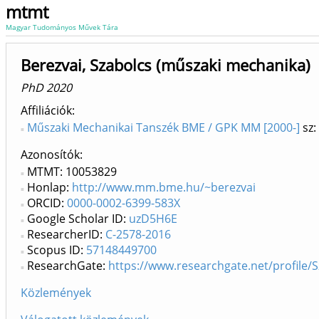
mtmt
Magyar Tudományos Művek Tára
Berezvai, Szabolcs (műszaki mechanika)
PhD 2020
Affiliációk
Műszaki Mechanikai Tanszék BME / GPK MM [2000-]
sz:
Azonosítók
MTMT: 10053829
Honlap:
http://www.mm.bme.hu/~berezvai
ORCID:
0000-0002-6399-583X
Google Scholar ID:
uzD5H6E
ResearcherID:
C-2578-2016
Scopus ID:
57148449700
ResearchGate:
https://www.researchgate.net/profile/
Közlemények