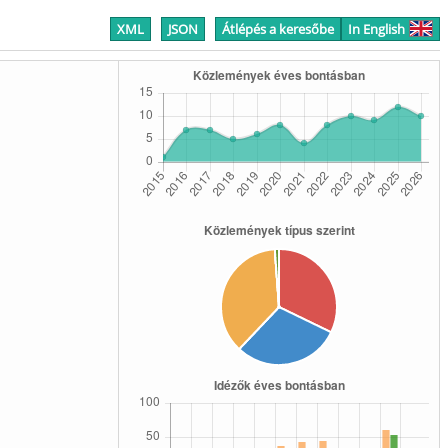
XML
JSON
Átlépés a keresőbe
In English