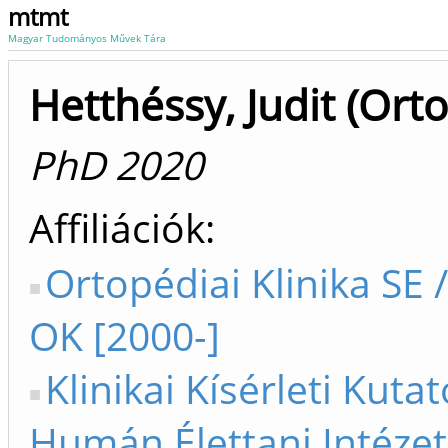
mtmt
Magyar Tudományos Művek Tára
Hetthéssy, Judit (Ort
PhD 2020
Affiliációk
Ortopédiai Klinika SE 
OK [2000-]
Klinikai Kísérleti Kutat
Humán Élettani Intézet