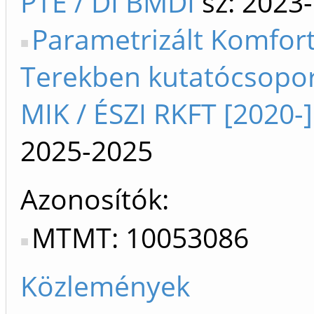
PTE / DI BMDI
sz: 2023-
Parametrizált Komfort 
Terekben kutatócsopor
MIK / ÉSZI RKFT [2020-]
2025-2025
Azonosítók
MTMT: 10053086
Közlemények