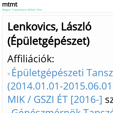
mtmt
Magyar Tudományos Művek Tára
Lenkovics, László
(Épületgépészet)
Affiliációk
Épületgépészeti Tans
(2014.01.01-2015.06.01
MIK / GSZI ÉT [2016-]
sz
Gépészmérnök Tanszé