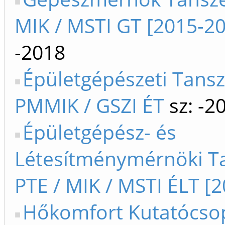
MIK / MSTI GT [2015-2
-2018
Épületgépészeti Tansz
PMMIK / GSZI ÉT
sz: -2
Épületgépész- és
Létesítménymérnöki T
PTE / MIK / MSTI ÉLT [2
Hőkomfort Kutatócso