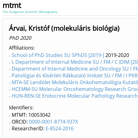
mtmt
The Hungarian Scientific Bibliography
Árvai, Kristóf (molekuláris biológia)
PhD 2020
Affiliations
School of PhD Studies SU SPhDS [2019-]
2019-2020
I. Department of Internal Medicine SU / FM / C IDIM [2
Department of Internal Medicine and Oncology SU / FM
Patológiai és Kísérleti Rákkutató Intézet SU / FM / I PKR
MTA-SE Lendület Molekuláris Onkohematológia Kutatócs
HCEMM-SU Molecular Oncohematology Research Group S
HUN-REN-SE Endocrine Molecular Pathology Research G
Identifiers
MTMT: 10053042
ORCID:
0000-0001-8774-937X
ResearcherID:
E-8524-2016