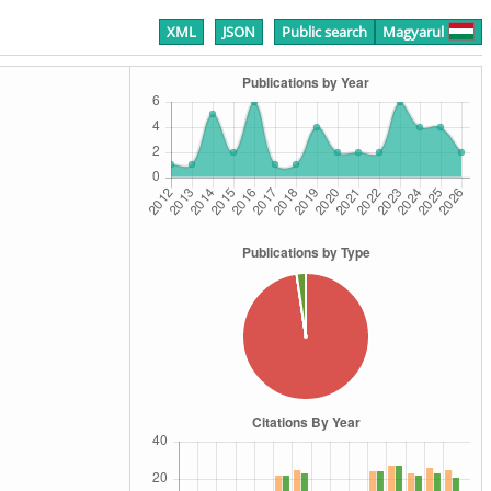
XML
JSON
Public search
Magyarul