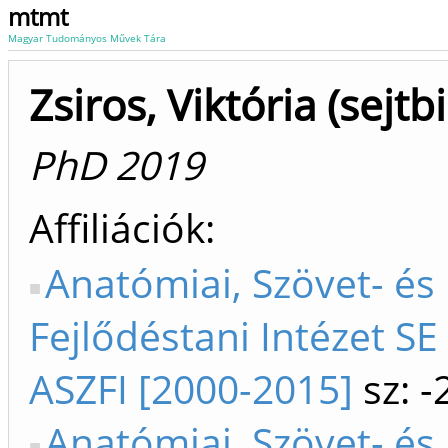
mtmt
Magyar Tudományos Művek Tára
Zsiros, Viktória (sejtb
PhD 2019
Affiliációk
Anatómiai, Szövet- és
Fejlődéstani Intézet SE 
ASZFI [2000-2015]
sz: -
Anatómiai, Szövet- és