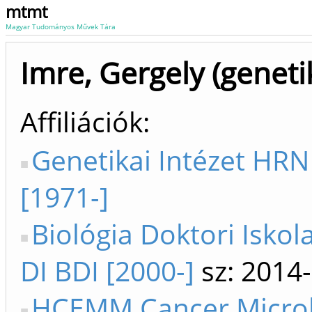
mtmt
Magyar Tudományos Művek Tára
Imre, Gergely (geneti
Affiliációk
Genetikai Intézet HRN
[1971-]
Biológia Doktori Iskol
DI BDI [2000-]
sz: 2014-
HCEMM Cancer Micro