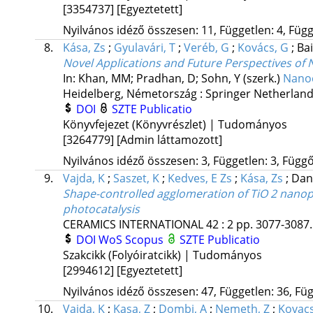
[3354737]
[Egyeztetett]
Nyilvános idéző összesen: 11, Független: 4, Függő
8.
Kása, Zs
;
Gyulavári, T
;
Veréb, G
;
Kovács, G
;
Bai
Novel Applications and Future Perspectives o
In: Khan, MM; Pradhan, D; Sohn, Y (szerk.)
Nanoc
Heidelberg, Németország :
Springer Netherlan
DOI
SZTE Publicatio
Könyvfejezet (Könyvrészlet) | Tudományos
[3264779]
[Admin láttamozott]
Nyilvános idéző összesen: 3, Független: 3, Függő:
9.
Vajda, K
;
Saszet, K
;
Kedves, E Zs
;
Kása, Zs
;
Dan
Shape-controlled agglomeration of TiO 2 nanopart
photocatalysis
CERAMICS INTERNATIONAL
42
:
2
pp. 3077-3087. 
DOI
WoS
Scopus
SZTE Publicatio
Szakcikk (Folyóiratcikk) | Tudományos
[2994612]
[Egyeztetett]
Nyilvános idéző összesen: 47, Független: 36, Füg
10.
Vajda, K
;
Kasa, Z
;
Dombi, A
;
Nemeth, Z
;
Kovacs