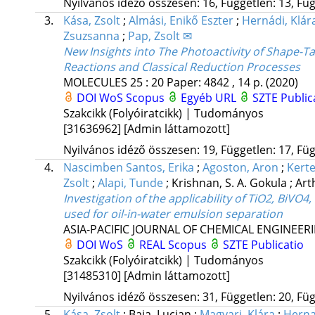
Nyilvános idéző összesen: 16, Független: 13, Füg
3.
Kása, Zsolt
;
Almási, Enikő Eszter
;
Hernádi, Klár
Zsuzsanna
;
Pap, Zsolt ✉
New Insights into The Photoactivity of Shape-T
Reactions and Classical Reduction Processes
MOLECULES
25
:
20
Paper: 4842 , 14 p.
(2020)
DOI
WoS
Scopus
Egyéb URL
SZTE Public
Szakcikk (Folyóiratcikk) | Tudományos
[31636962]
[Admin láttamozott]
Nyilvános idéző összesen: 19, Független: 17, Füg
4.
Nascimben Santos, Erika
;
Agoston, Aron
;
Kerte
Zsolt
;
Alapi, Tunde
;
Krishnan, S. A. Gokula
;
Art
Investigation of the applicability of TiO2, Bi
used for oil-in-water emulsion separation
ASIA-PACIFIC JOURNAL OF CHEMICAL ENGINEER
DOI
WoS
REAL
Scopus
SZTE Publicatio
Szakcikk (Folyóiratcikk) | Tudományos
[31485310]
[Admin láttamozott]
Nyilvános idéző összesen: 31, Független: 20, Füg
5.
Kása, Zsolt
;
Baia, Lucian
;
Magyari, Klára
;
Herna