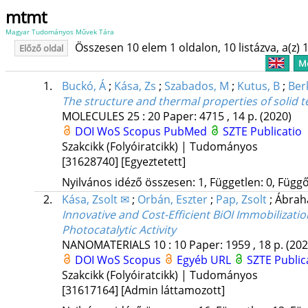
mtmt
Magyar Tudományos Művek Tára
Összesen 10 elem 1 oldalon, 10 listázva, a(z) 1
Előző oldal
Me
1.
Buckó, Á
;
Kása, Zs
;
Szabados, M
;
Kutus, B
;
Ber
The structure and thermal properties of solid
MOLECULES
25
:
20
Paper: 4715 , 14 p.
(2020)
DOI
WoS
Scopus
PubMed
SZTE Publicatio
Szakcikk (Folyóiratcikk) | Tudományos
[31628740]
[Egyeztetett]
Nyilvános idéző összesen: 1, Független: 0, Függő:
2.
Kása, Zsolt ✉
;
Orbán, Eszter
;
Pap, Zsolt
;
Ábrah
Innovative and Cost-Efficient BiOI Immobiliza
Photocatalytic Activity
NANOMATERIALS
10
:
10
Paper: 1959 , 18 p.
(202
DOI
WoS
Scopus
Egyéb URL
SZTE Public
Szakcikk (Folyóiratcikk) | Tudományos
[31617164]
[Admin láttamozott]