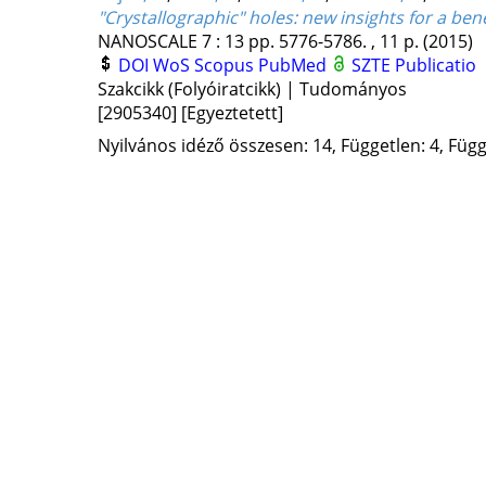
"Crystallographic" holes: new insights for a bene
NANOSCALE
7
:
13
pp. 5776-5786. , 11 p.
(2015)
DOI
WoS
Scopus
PubMed
SZTE Publicatio
Szakcikk (Folyóiratcikk) | Tudományos
[2905340]
[Egyeztetett]
Nyilvános idéző összesen: 14, Független: 4, Függ