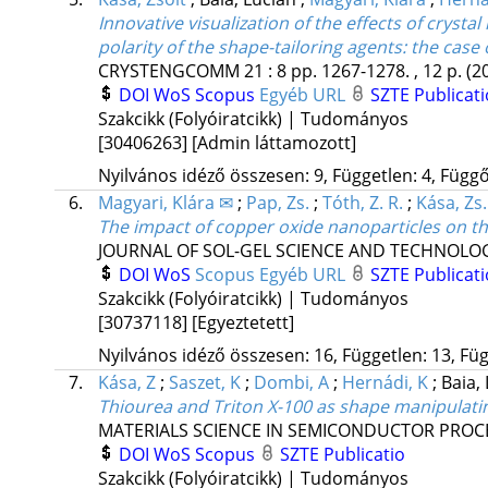
Innovative visualization of the effects of crys
polarity of the shape-tailoring agents: the case
CRYSTENGCOMM
21
:
8
pp. 1267-1278. , 12 p.
(2
DOI
WoS
Scopus
Egyéb URL
SZTE Publicati
Szakcikk (Folyóiratcikk) | Tudományos
[30406263]
[Admin láttamozott]
Nyilvános idéző összesen: 9, Független: 4, Függő:
6.
Magyari, Klára ✉
;
Pap, Zs.
;
Tóth, Z. R.
;
Kása, Zs.
The impact of copper oxide nanoparticles on the
JOURNAL OF SOL-GEL SCIENCE AND TECHNOLO
DOI
WoS
Scopus
Egyéb URL
SZTE Publicati
Szakcikk (Folyóiratcikk) | Tudományos
[30737118]
[Egyeztetett]
Nyilvános idéző összesen: 16, Független: 13, Füg
7.
Kása, Z
;
Saszet, K
;
Dombi, A
;
Hernádi, K
;
Baia,
Thiourea and Triton X-100 as shape manipulati
MATERIALS SCIENCE IN SEMICONDUCTOR PROC
DOI
WoS
Scopus
SZTE Publicatio
Szakcikk (Folyóiratcikk) | Tudományos