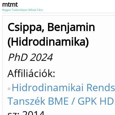
mtmt
Magyar Tudományos Művek Tára
Csippa, Benjamin
(Hidrodinamika)
PhD 2024
Affiliációk
Hidrodinamikai Rends
Tanszék BME / GPK HDR
sz: 2014-